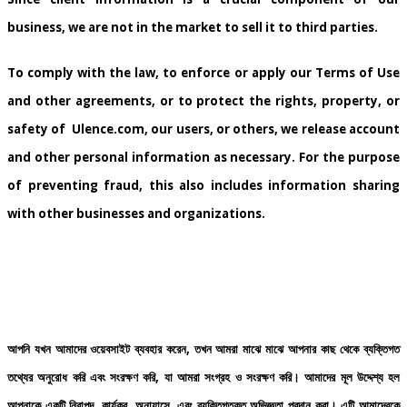
business, we are not in the market to sell it to third parties.
To comply with the law, to enforce or apply our Terms of Use
and other agreements, or to protect the rights, property, or
safety of Ulence.com, our users, or others, we release account
and other personal information as necessary. For the purpose
of preventing fraud, this also includes information sharing
with other businesses and organizations.
আপনি
যখন
আমাদের
ওয়েবসাইট
ব্যবহার
করেন
,
তখন
আমরা
মাঝে
মাঝে
আপনার
কাছ
থেকে
ব্যক্তিগত
তথ্যের
অনুরোধ
করি
এবং
সংরক্ষণ
করি
,
যা
আমরা
সংগ্রহ
ও
সংরক্ষণ
করি।
আমাদের
মূল
উদ্দেশ্য
হল
আপনাকে
একটি
নিরাপদ
,
কার্যকর
,
অনায়াসে
,
এবং
ব্যক্তিগতকৃত
অভিজ্ঞতা
প্রদান
করা।
এটি
আমাদেরকে