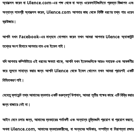
অ্যাক্সেস
করেন
বা
Ulence.com-
এর
পক্ষ
থেকে
বা
অন্য
ওয়েবসাইটগুলিতে
প্রদত্ত
বিজ্ঞাপন
এবং
অন্যান্য
সামগ্রী
অ্যাক্সেস
করেন
, Ulence.com
আপনার
কাছ
থেকে
নির্দিষ্ট
ধরণের
তথ্য
পায়
ওয়েব
ব্রাউজার।
আপনি
যখন
Facebook-
এর
মাধ্যমে
যোগদান
করেন
তখন
আমরা
আপনার
Ulence
অ্যাকাউন্ট
তথ্যের
অংশ
হিসাবে
আপনার
নাম
এবং
ইমেল
পাই।
যদি
আপনার
কম্পিউটারে
এই
ধরনের
ক্ষমতা
থাকে
,
আপনি
যখন
ইমেলগুলিকে
আরও
সহায়ক
এবং
আকর্ষণীয়
করে
তুলতে
সাহায্য
করার
জন্য
আপনি
Ulence
থেকে
ইমেল
খোলেন
তখন
আমরা
প্রায়শই
একটি
নিশ্চিতকরণ
পাই।
যেহেতু
ক্লায়েন্ট
তথ্য
আমাদের
ব্যবসার
একটি
গুরুত্বপূর্ণ
উপাদান
,
আমরা
তৃতীয়
পক্ষের
কাছে
এটি
বিক্রি
করার
জন্য
বাজারে
নেই না।
আইন
মেনে
চলার
জন্য
,
আমাদের
ব্যবহারের
শর্তাবলী
এবং
অন্যান্য
চুক্তিগুলি
প্রয়োগ
বা
প্রয়োগ
করতে
,
অথবা
Ulence.com,
আমাদের
ব্যবহারকারীদের
,
বা
অন্যদের
অধিকার
,
সম্পত্তি
বা
নিরাপত্তা
রক্ষার