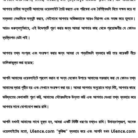
আপনার
চাহিদা
অনুযায়ী
আমাদের
ওয়েবসাইট
তৈরি
করতে
এবং
পরিষেবা
এবং
বৈশিষ্ট্যগুলি
দিতে
সক্ষম
করে
যা
সম্ভবত
সেগুলিকে
সন্তুষ্ট
করবে
,
সেইসাথে
আপনার
অভিজ্ঞতাকে
আরও
নিরাপদ
এবং
সহজ
করে
তুলতে।
আরও
গুরুত্বপূর্ণভাবে
,
এই
উদ্দেশ্যটি
পূরণ
করার
জন্য
আমরা
আপনার
কাছ
থেকে
প্রয়োজনীয়
যে
কোনও
ব্যক্তিগত
ডেটা
পাই।
আপনার
তথ্য
সংগ্রহ
এবং
সংরক্ষণ
করার
জন্য
আমরা
যে
পদ্ধতিগুলি
ব্যবহার
করি
তার
কয়েকটি
নীচে
তালিকাভুক্ত
করা
হয়েছে
:
আপনি
আমাদের
ওয়েবসাইটে
প্রবেশ
করান
বা
অন্য
যেকোন
উপায়ে
আমাদের
সরবরাহ
করা
যে
কোনও
তথ্য
আমাদের
দ্বারা
গৃহীত
হয়
এবং
সেখানে
সংরক্ষণ
করা
হয়।
আমরা
আপনার
অনুরোধে
সাড়া
দিই
,
আপনার
কাছে
ভবিষ্যতের
কেনাকাটা
পূরণ
করি
,
আমাদের
স্টোরগুলিকে
উন্নত
করি
এবং
আপনার
দেওয়া
তথ্য
ব্যবহার
করে
আপনার
সাথে
যোগাযোগ
বজায়
রাখি।
আপনি
যখনই
আমাদের
সাথে
যুক্ত
হন
,
আমরা
একটি
নির্দিষ্ট
ধরণের
তথ্যও
রাখি।
উদাহরণস্বরূপ
,
অনেক
ওয়েবসাইটের
মতো
, Ulence.com "
কুকিজ
"
ব্যবহার
করে
এবং
আপনি
যখন
Ulence.com